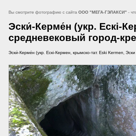
Вы смотрите фотографию с сайта
ООО "МЕГА-ГЭЛАКСИ"
- чт
Эски́-Керме́н (укр. Ескі-
средневековый город-кр
Эски́-Керме́н (укр. Ескі-Кермен, крымско-тат. Eski Kermen, Э